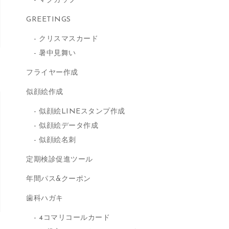
マグカップ
GREETINGS
クリスマスカード
暑中見舞い
フライヤー作成
似顔絵作成
似顔絵LINEスタンプ作成
似顔絵データ作成
似顔絵名刺
定期検診促進ツール
年間パス&クーポン
歯科ハガキ
4コマリコールカード