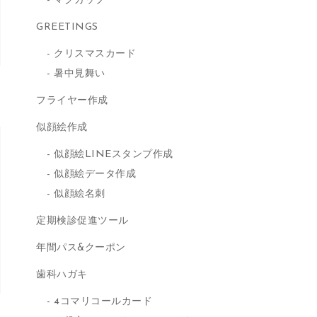
マグカップ
GREETINGS
クリスマスカード
暑中見舞い
フライヤー作成
似顔絵作成
似顔絵LINEスタンプ作成
似顔絵データ作成
似顔絵名刺
定期検診促進ツール
年間パス&クーポン
歯科ハガキ
4コマリコールカード