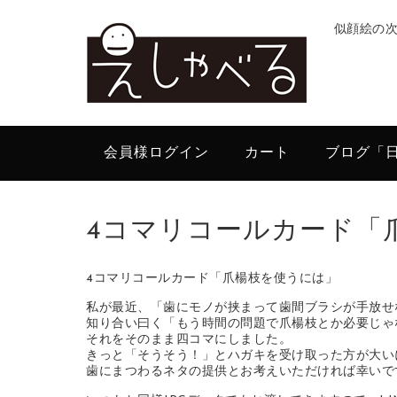
似顔絵の
会員様ログイン
カート
ブログ「
4コマリコールカード「
4コマリコールカード「爪楊枝を使うには」
私が最近、「歯にモノが挟まって歯間ブラシが手放せ
知り合い曰く「もう時間の問題で爪楊枝とか必要じゃ
それをそのまま四コマにしました。
きっと「そうそう！」とハガキを受け取った方が大い
歯にまつわるネタの提供とお考えいただければ幸いで