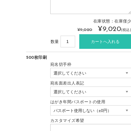
在庫状態：在庫僅
¥9,020
¥9,020
(税込
数量
500枚印刷
宛名切手枠
宛名面差出人表記
はがき年間パスポートの使用
カスタマイズ希望