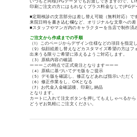
いつもと同様JPGデータでもお渡しできますので、L
印刷ご注文の方にはもれなくプラス料金なしでJPGデ
■定期検診の文言部分は差し替え可能（無料対応）で
来院日時を書き込む欄など、オリジナルな文章への差
■スタッフやマンガ内のキャラクターを当店で制作済
ご注文から作成までの手順
（1）このページからデザイン仕様などの項目を指定
（2）似顔絵差し替えなどカスタマイズ希望の方はフ
出来うる限りご希望に添えるようご対応します。
（3）原稿内容の確認
ーーーこの時点で正式発注となりますーーー
（4）原稿に基づいてデモ版をご提示
（5）デモ版を確認し、修正などあれば指示いただく
（6）修正作業をし、OKとなる
（7）お代金入金確認後、印刷し納品
となります。
カートに入れて注文ボタンを押してもえしゃべるから
どうぞお気軽にご注文ください。