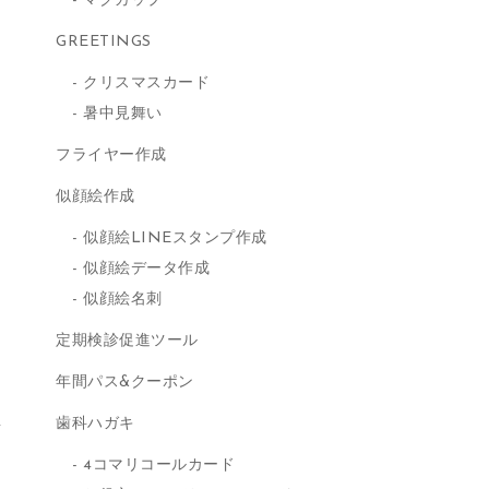
マグカップ
GREETINGS
クリスマスカード
暑中見舞い
フライヤー作成
似顔絵作成
似顔絵LINEスタンプ作成
似顔絵データ作成
似顔絵名刺
定期検診促進ツール
年間パス&クーポン
歯科ハガキ
4コマリコールカード