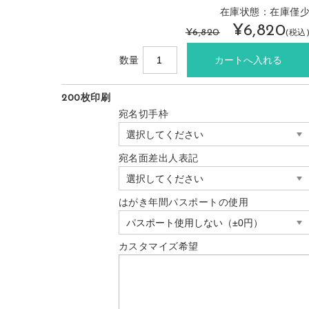
在庫状態：在庫僅
¥6,820
¥6,820
(税込
数量
200枚印刷
宛名切手枠
宛名面差出人表記
はがき年間パスポートの使用
カスタマイズ希望