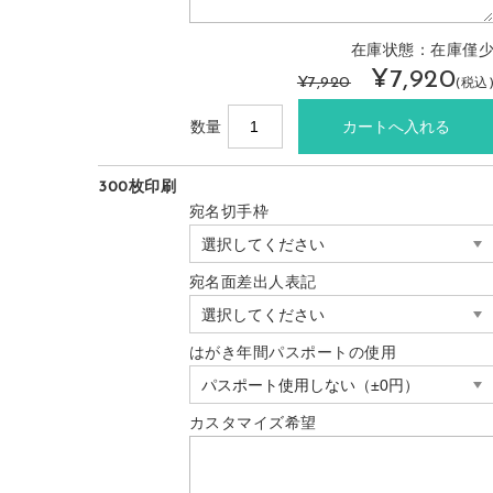
在庫状態：在庫僅
¥7,920
¥7,920
(税込
数量
300枚印刷
宛名切手枠
宛名面差出人表記
はがき年間パスポートの使用
カスタマイズ希望