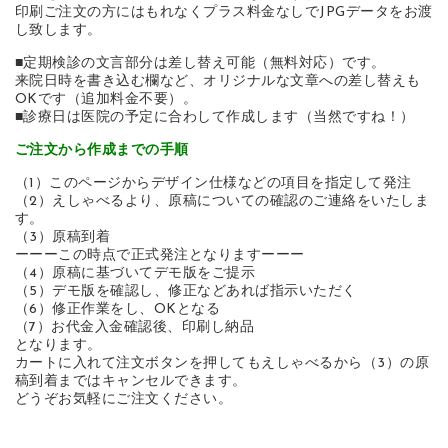
印刷ご注文の方にはもれなくプラス料金なしでJPGデータをお渡
し致します。
■定期検診の文言部分は差し替え可能（無料対応）です。
来院日時を書き込む欄など、オリジナルな文章への差し替えも
OKです（追加料金不要）。
■診療日は医院の予定に合わして作成します（当然ですね！）
ご注文から作成までの手順
（1）このページからデザイン仕様などの項目を指定して発注
（2）えしゃべるより、原稿についての確認のご連絡をいたしま
す。
（3）原稿到着
ーーーこの時点で正式発注となりますーーー
（4）原稿に基づいてデモ版をご提示
（5）デモ版を確認し、修正などあれば指示いただく
（6）修正作業をし、OKとなる
（7）お代金入金確認後、印刷し納品
となります。
カートに入れて注文ボタンを押してもえしゃべるから（3）の原
稿到着まではキャンセルできます。
どうぞお気軽にご注文ください。