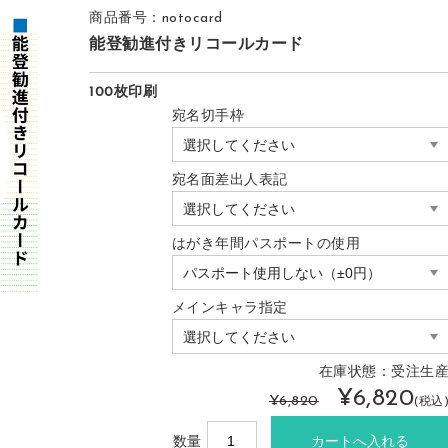
商品番号：notocard
能登勧進付きリコールカード
100枚印刷
宛名切手枠
宛名面差出人表記
はがき年間パスポートの使用
メインキャラ指定
在庫状態：受注生
¥6,820
¥6,820
(税込
数量