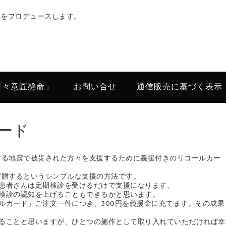
次をプロデュースします。
日々意匠懸命」
お問い合せ
通信販売に基づく表示
ード
とする地震で被災された方々を支援するために義援付きのリコールカー
寄贈するというシンプルな支援の方法です。
患者さんは定期検診を受けるだけで支援になります。
検診の認知を上げることもできるかと思います。
ルカード」ご注文一件につき、300円を義援金に充てます。その成果
ることと思いますが、ひとつの施作として取り入れていただければ幸