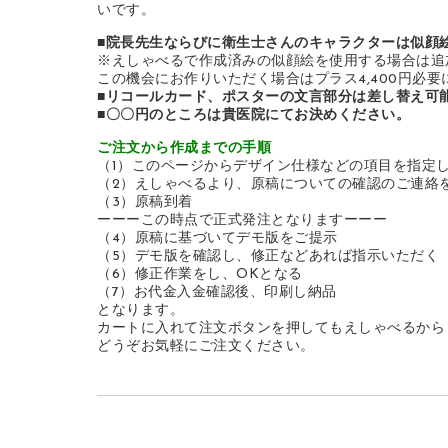
いです。
■院長先生ならびに衛生士さんのキャラクターは似顔
※えしゃべるで作成済みの似顔絵を使用する場合は追
この機会にお作りいただく場合はプラス4,400円必要
■リコールカード、ポスターの文言部分は差し替え可
■〇〇円のところは貴医院にてお決めください。
ご注文から作成までの手順
（1）このページからデザイン仕様などの項目を指定
（2）えしゃべるより、原稿についての確認のご連絡
（3）原稿到着
ーーーこの時点で正式発注となりますーーー
（4）原稿に基づいてデモ版をご提示
（5）デモ版を確認し、修正などあれば指示いただく
（6）修正作業をし、OKとなる
（7）お代金入金確認後、印刷し納品
となります。
カートに入れて注文ボタンを押してもえしゃべるから
どうぞお気軽にご注文ください。