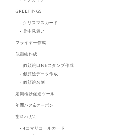
マグカップ
GREETINGS
クリスマスカード
暑中見舞い
フライヤー作成
似顔絵作成
似顔絵LINEスタンプ作成
似顔絵データ作成
似顔絵名刺
定期検診促進ツール
年間パス&クーポン
歯科ハガキ
4コマリコールカード