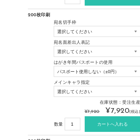
200枚印刷
宛名切手枠
宛名面差出人表記
はがき年間パスポートの使用
メインキャラ指定
在庫状態：受注生
¥7,920
¥7,920
(税込
数量