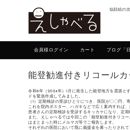
似顔絵の
会員様ログイン
カート
ブログ「
能登勧進付きリコールカ
令和6年（2024年）1月に発生した能登地方を震源
ドを緊急作成してみました。
（1）定期検診の受診ひとりにつき、医院が〇〇円、
これを院内ポスター、ハガキなどで広く案内すれば、
患者さんの定期検診を受診するキッカケになり、定期
また、えしゃべるでは今回この「能登勧進付きリコー
はまとまった時にメルマガ等でご報告します。
それぞれの医院において既に義援金を募ったりされて