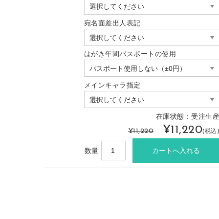
宛名面差出人表記
はがき年間パスポートの使用
メインキャラ指定
在庫状態：受注生
¥11,220
¥11,220
(税込
数量