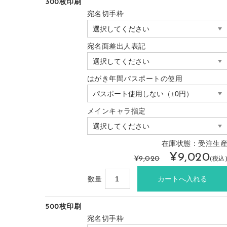
300枚印刷
宛名切手枠
宛名面差出人表記
はがき年間パスポートの使用
メインキャラ指定
在庫状態：受注生
¥9,020
¥9,020
(税込
数量
500枚印刷
宛名切手枠