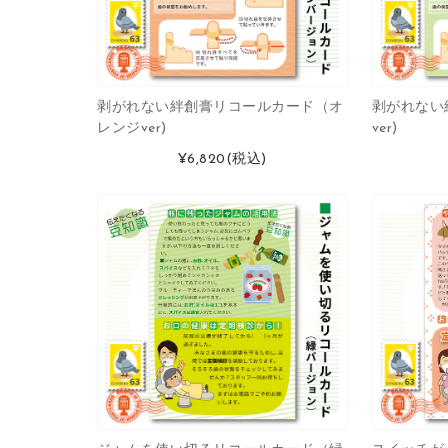
剥がれない絆創膏リコールカード（オ
剥がれない
レンジver)
ver)
¥6,820
(税込)