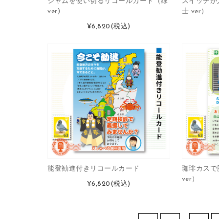
ジャムを使い切るリコールカード（緑
スイッチが
ver)
士 ver）
¥6,820
(税込)
能登勧進付きリコールカード
珈琲カスで
ver）
¥6,820
(税込)